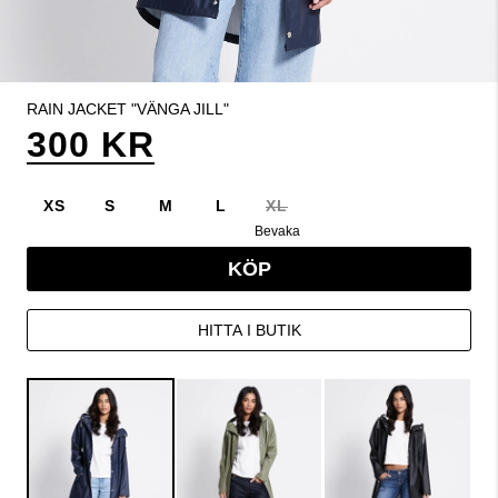
RAIN JACKET "VÄNGA JILL"
300 KR
XS
S
M
L
XL
Bevaka
KÖP
HITTA I BUTIK