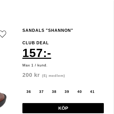
SANDALS "SHANNON"
CLUB DEAL
157:-
Max 1 / kund.
200 kr
(Ej medlem)
36
37
38
39
40
41
KÖP