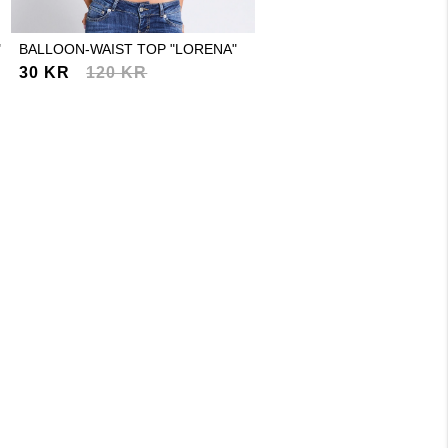
"
BALLOON-WAIST TOP "LORENA"
BASIC V-NECK KNIT SWEA
"LOUISE"
30 KR
120 KR
30 KR
150 KR