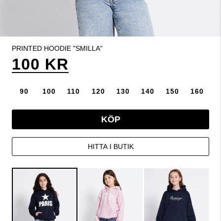
PRINTED HOODIE "SMILLA"
100 KR
90
100
110
120
130
140
150
160
KÖP
HITTA I BUTIK