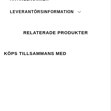
Maskintvätt 40°
Tål ej blekmedel
LEVERANTÖRSINFORMATION
Ej kemtvätt
Senaste revisionsdatum:
Torktumlas ej
Strykes med medeltemperatur
RELATERADE PRODUKTER
Tvättas med liknande färger
Tvättas och strykes med avigsidan ut
tryck här
KÖPS TILLSAMMANS MED
Lager 157 kräver att användningen av kemikalier i
och under produktionen följer EU-lagstiftningen
REACH.