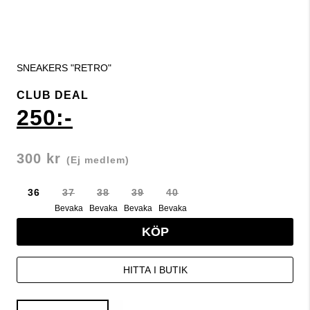
SNEAKERS "RETRO"
CLUB DEAL
250:-
300 kr
(Ej medlem)
36
37
38
39
40
Bevaka
Bevaka
Bevaka
Bevaka
KÖP
HITTA I BUTIK