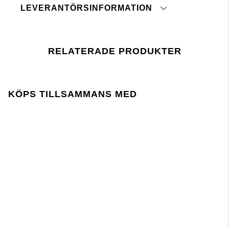
Matcha med
Stickad tröja "Janie"
LEVERANTÖRSINFORMATION
Strykes med medeltemperatur
Formas och torkas plant
Ursprungsland:
Kan krympa 3-7%
Tulltaxenummer:
Torktumlas ej
Fabrik:
Tvättas med liknande färger
RELATERADE PRODUKTER
Leverantör:
Tvättas med avigsidan ut
Senaste revisionsdatum:
tryck här
Lager 157 kräver att användningen av kemikalier i
KÖPS TILLSAMMANS MED
och under produktionen följer EU-lagstiftningen
REACH.