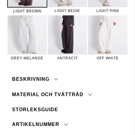
LIGHT BEIGE
LIGHT PINK
LIGHT BROWN
GREY MELANGE
ANTRACIT
OFF WHITE
BESKRIVNING
MATERIAL OCH TVÄTTRÅD
Stickad byxa med raka ben.
Tight passform och medelhög midja.
STORLEKSGUIDE
Resår i midjan
Maskintvätt 30°
Dragsko i midjan
Tål ej blekmedel
ARTIKELNUMMER
Ej kemtvätt
Modellen är 175 cm lång och har på sig stl S.
Torktumlas ej