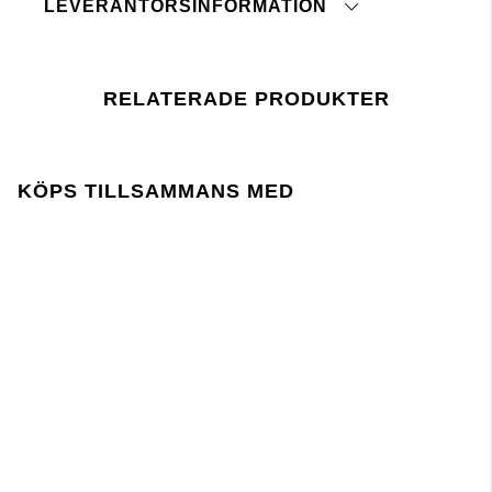
LEVERANTÖRSINFORMATION
Torktumlas ej
Tvättas med avigsidan ut
Ursprungsland:
Torktumlas ej
Tulltaxenummer:
Plantorkas
Fabrik:
Tvättas med liknande färger
RELATERADE PRODUKTER
Leverantör:
Strykes ej
Senaste revisionsdatum:
tryck här
Lager 157 kräver att användningen av kemikalier i
KÖPS TILLSAMMANS MED
och under produktionen följer EU-lagstiftningen
REACH.