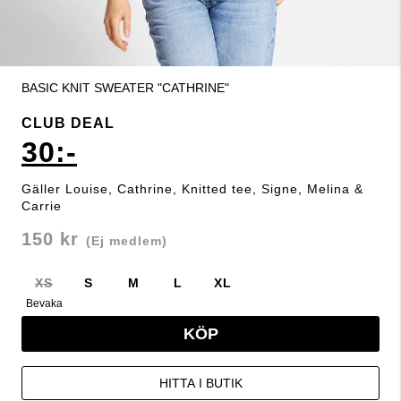
BASIC KNIT SWEATER "CATHRINE"
CLUB DEAL
30:-
Gäller Louise, Cathrine, Knitted tee, Signe, Melina &
Carrie
150 kr
(Ej medlem)
XS
S
M
L
XL
Bevaka
KÖP
HITTA I BUTIK