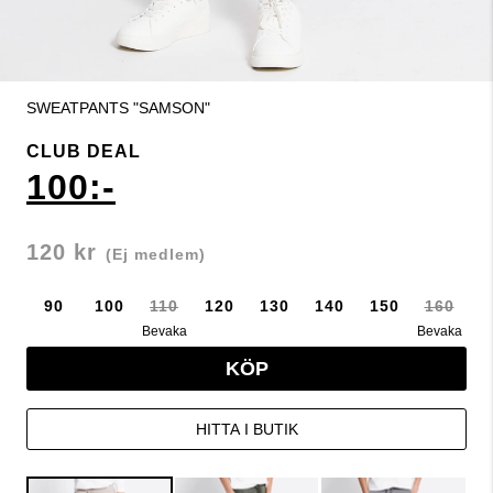
SWEATPANTS "SAMSON"
CLUB DEAL
100:-
120 kr
(Ej medlem)
90
100
110
120
130
140
150
160
Bevaka
Bevaka
KÖP
HITTA I BUTIK