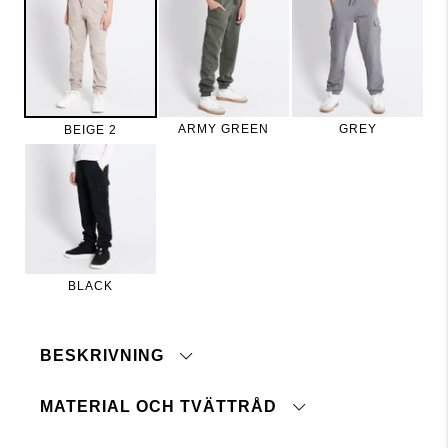
ARMY GREEN
GREY
BEIGE 2
BLACK
BESKRIVNING
MATERIAL OCH TVÄTTRÅD
Mjuk och bekväm cargobyxa i skönt jerseymaterial
med borstad insida. Dragsko i midja och mudd i