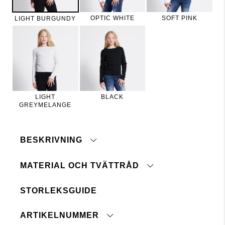
OPTIC WHITE
SOFT PINK
LIGHT BURGUNDY
LIGHT
BLACK
GREYMELANGE
BESKRIVNING
MATERIAL OCH TVÄTTRÅD
Topp i bomullsjersey.
Normal passform, rund halsringning och lång ärm.
STORLEKSGUIDE
Ribbad struktur
Maskintvätt 40°
Babylock-söm i nederkant och ärmslut
Tål ej blekmedel
ARTIKELNUMMER
Ej kemtvätt