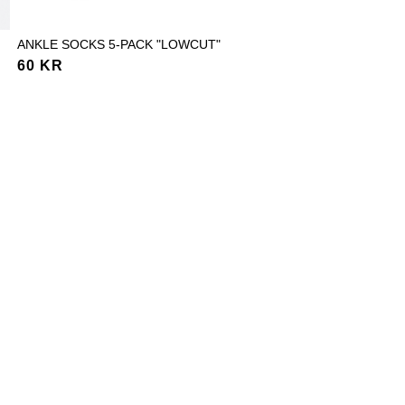
ANKLE SOCKS 5-PACK "LOWCUT"
BALLOON-WAIST TOP "LOR
60 KR
30 KR
120 KR