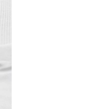
standardplagg i roddarnas uniform.
Off white