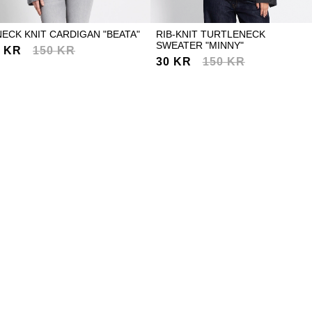
NECK KNIT CARDIGAN "BEATA"
RIB-KNIT TURTLENECK
SWEATER "MINNY"
0 KR
150 KR
30 KR
150 KR