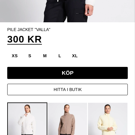
PILE JACKET "VALLA"
300 KR
XS
S
M
L
XL
KÖP
HITTA I BUTIK