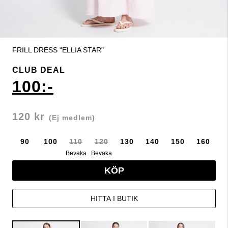
FRILL DRESS "ELLIA STAR"
CLUB DEAL
100:-
120 kr
(Ej medlem)
90
100
110
120
130
140
150
160
Bevaka
Bevaka
KÖP
HITTA I BUTIK