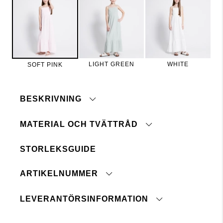
LIGHT GREEN
WHITE
SOFT PINK
BESKRIVNING
MATERIAL OCH TVÄTTRÅD
STORLEKSGUIDE
Maskintvätt 40°
Volangdetalj
Tål ej blekmedel
Smock i midjan
ARTIKELNUMMER
Ej kemtvätt
Torktumlas ej
LEVERANTÖRSINFORMATION
Strykes med medeltemperatur
Tvättas med liknande färger
Ursprungsland: