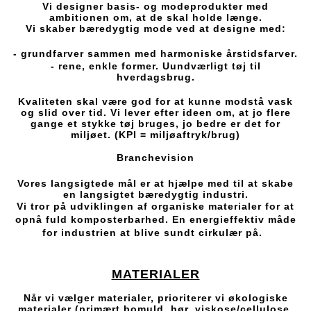
Vi designer basis- og modeprodukter med
ambitionen om, at de skal holde længe.
Vi skaber bæredygtig mode ved at designe med:
- grundfarver sammen med harmoniske årstidsfarver.
- rene, enkle former. Uundværligt tøj til
hverdagsbrug.
Kvaliteten skal være god for at kunne modstå vask
og slid over tid. Vi lever efter ideen om, at jo flere
gange et stykke tøj bruges, jo bedre er det for
miljøet. (KPI = miljøaftryk/brug)
Branchevision
Vores langsigtede mål er at hjælpe med til at skabe
en langsigtet bæredygtig industri.
Vi tror på udviklingen af organiske materialer for at
opnå fuld komposterbarhed. En energieffektiv måde
for industrien at blive sundt cirkulær på.
MATERIALER
Når vi vælger materialer, prioriterer vi økologiske
materialer (primært bomuld, hør, viskose/cellulose,