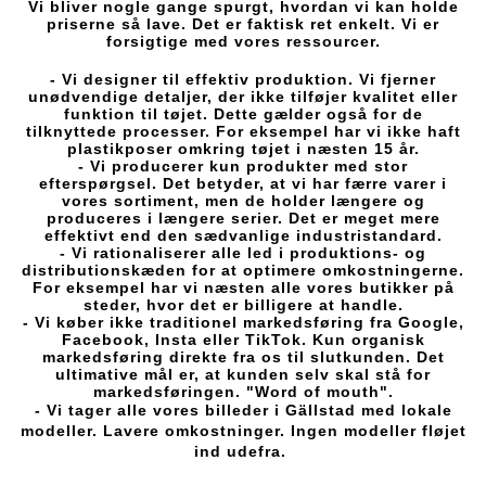
Vi bliver nogle gange spurgt, hvordan vi kan holde
priserne så lave. Det er faktisk ret enkelt. Vi er
forsigtige med vores ressourcer.
- Vi designer til effektiv produktion. Vi fjerner
unødvendige detaljer, der ikke tilføjer kvalitet eller
funktion til tøjet. Dette gælder også for de
tilknyttede processer. For eksempel har vi ikke haft
plastikposer omkring tøjet i næsten 15 år.
- Vi producerer kun produkter med stor
efterspørgsel. Det betyder, at vi har færre varer i
vores sortiment, men de holder længere og
produceres i længere serier. Det er meget mere
effektivt end den sædvanlige industristandard.
- Vi rationaliserer alle led i produktions- og
distributionskæden for at optimere omkostningerne.
For eksempel har vi næsten alle vores butikker på
steder, hvor det er billigere at handle.
- Vi køber ikke traditionel markedsføring fra Google,
Facebook, Insta eller TikTok. Kun organisk
markedsføring direkte fra os til slutkunden. Det
ultimative mål er, at kunden selv skal stå for
markedsføringen. "Word of mouth".
- Vi tager alle vores billeder i Gällstad med lokale
modeller. Lavere omkostninger. Ingen modeller fløjet
ind udefra.