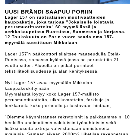
UUSI BRÄNDI SAAPUU PORIIN
Lager 157 on ruotsalainen muotivaatteiden
kauppaketju, joka tarjoaa ”Jokaiselle loistavia
perusmuotituotteita” 60 myymälässä ja
verkkokaupoissa Ruotsissa, Suomessa ja Norjassa.
12.Toukokuuta on Porin vuoro saada oma 157-
myymälä suosittuun Mikkolaan.
Lager 157’n pääkonttori sijaitsee maaseudulla Etelä-
Ruotsissa, samassa kylässä jossa se perustettiin 21
vuotta sitten. Alueella on pitkät perinteet
tekstiiliteollisuudessa ja alan kehityksessä.
Nyt Lager 157 avaa myymälän Mikkolan
kauppakeskittymään.
Myymälästä löytyy koko Lager 157-mallisto
perusmuotituotteita, ulkoiluvaatteita, farkkuja ja
lenkkareita koko perheelle ja loistavaan hintaan,
”Olemme käynnistäneet rekrytoinnit ja palkkaamme n. 10
henkilön unelmatiimin vakituisiin työsuhteisiin sekä
lisäksi useita extroja vahvistamaan onnistuneita
avajaisia. Samaan aikaan 2000m2 liiketilaa rakennetaan