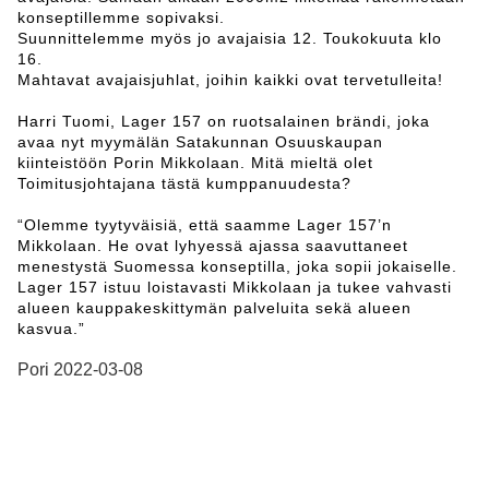
konseptillemme sopivaksi.
Suunnittelemme myös jo avajaisia 12. Toukokuuta klo
16.
Mahtavat avajaisjuhlat, joihin kaikki ovat tervetulleita!
Harri Tuomi, Lager 157 on ruotsalainen brändi, joka
avaa nyt myymälän Satakunnan Osuuskaupan
kiinteistöön Porin Mikkolaan. Mitä mieltä olet
Toimitusjohtajana tästä kumppanuudesta?
“Olemme tyytyväisiä, että saamme Lager 157’n
Mikkolaan. He ovat lyhyessä ajassa saavuttaneet
menestystä Suomessa konseptilla, joka sopii jokaiselle.
Lager 157 istuu loistavasti Mikkolaan ja tukee vahvasti
alueen kauppakeskittymän palveluita sekä alueen
kasvua.”
Pori 2022-03-08