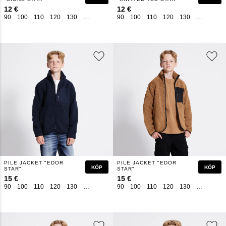
12 €
12 €
90
100
110
120
130
140
150
160
90
100
110
120
130
140
150
PILE JACKET "EDOR
PILE JACKET "EDOR
KÖP
KÖP
STAR"
STAR"
15 €
15 €
90
100
110
120
130
140
150
160
90
100
110
120
130
140
150