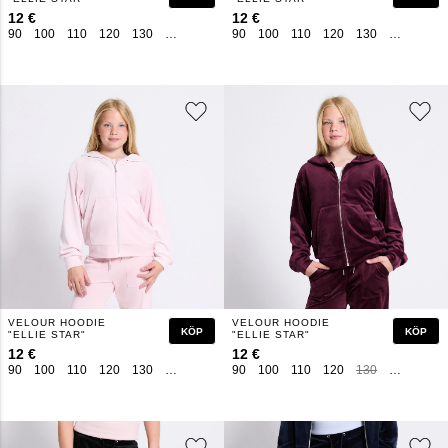
12 €
12 €
90
100
110
120
130
140
150
160
90
100
110
120
130
140
150
VELOUR HOODIE
VELOUR HOODIE
KÖP
KÖP
"ELLIE STAR"
"ELLIE STAR"
12 €
12 €
90
100
110
120
130
140
150
160
90
100
110
120
130
140
150