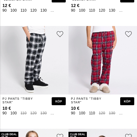
12 €
12 €
90
100
110
120
130
140
150
160
90
100
110
120
130
140
150
PJ PANTS "TIBBY
PJ PANTS "TIBBY
KÖP
KÖP
STAR"
STAR"
10 €
10 €
90
100
110
120
130
140
150
160
90
100
110
120
130
140
150