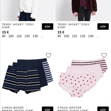
TEDDY JACKET "COSY
TEDDY JACKET "COSY
KÖP
KÖP
STAR"
STAR"
15 €
15 €
90
100
110
120
130
140
150
160
90
100
110
120
130
140
150
3-PACK BOXER
3-PACK HIPSTER
KÖP
KÖP
BRIEFS "MATTE STAR"
BRIEFS "EDITH STAR"