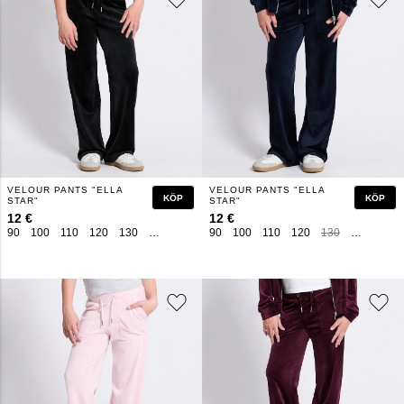
VELOUR PANTS "ELLA
VELOUR PANTS "ELLA
KÖP
KÖP
STAR"
STAR"
12 €
12 €
90
100
110
120
130
140
150
160
90
100
110
120
130
140
150