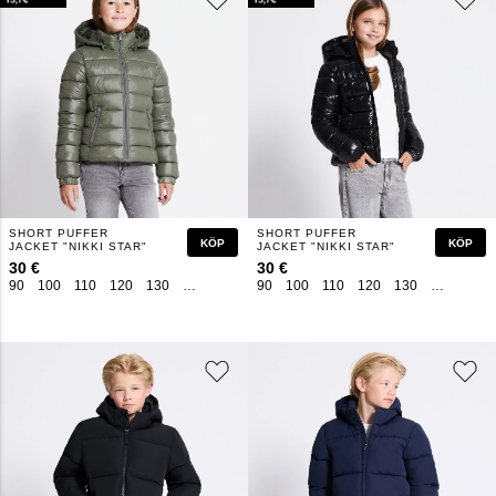
SHORT PUFFER
SHORT PUFFER
KÖP
KÖP
JACKET "NIKKI STAR"
JACKET "NIKKI STAR"
30 €
30 €
90
100
110
120
130
140
150
160
90
100
110
120
130
140
150