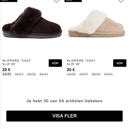
SLIPPERS "COZY
SLIPPERS "COZY
KÖP
KÖP
SLIP IN"
SLIP IN"
20 €
20 €
34/35
36/37
38/39
40/41
34/35
36/37
38/39
40/41
Je hebt 30 van 64 artikelen bekeken
VISA FLER