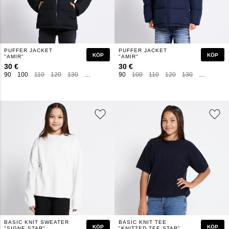
PUFFER JACKET
PUFFER JACKET
KÖP
KÖP
"AMIR"
"AMIR"
30 €
30 €
90
100
110
120
130
140
150
160
90
100
110
120
130
140
150
BASIC KNIT SWEATER
BASIC KNIT TEE
KÖP
KÖP
"SIGNE STAR"
"KNITTED TEE STAR"