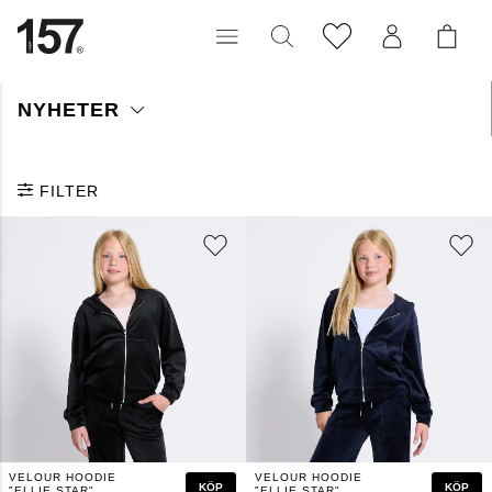
NYHETER
Vi har passande ytterplagg oavsett väderlek och tillfälle -
regnjackor, jeansjackor, pilefodrade jackor, fuskpäls och
vadderade jackor. Oavsett hur modig du är i ditt färgval och
FILTER
material så finner du ditt nya ytterplagg hos oss. Med hjälp av
accessoarer uppdaterar du enkelt din nya jacka för att skapa din
unika stil.
VELOUR HOODIE
VELOUR HOODIE
KÖP
KÖP
"ELLIE STAR"
"ELLIE STAR"