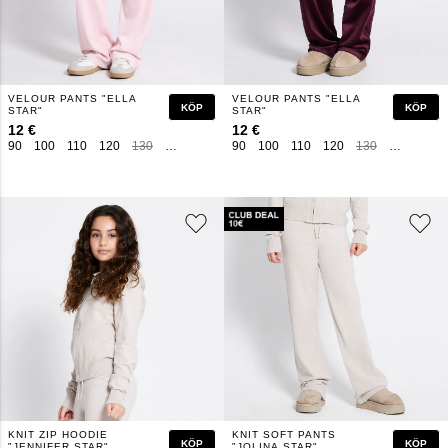
VELOUR PANTS "ELLA
VELOUR PANTS "ELLA
KÖP
KÖP
STAR"
STAR"
12 €
12 €
90
100
110
120
130
140
150
160
90
100
110
120
130
140
150
KNIT ZIP HOODIE
KNIT SOFT PANTS
KÖP
KÖP
"JENNIFER STAR"
"JOLINA STAR"