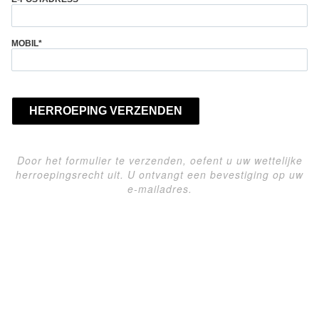
MOBIL
*
HERROEPING VERZENDEN
Door het formulier te verzenden, oefent u uw wettelijke
herroepingsrecht uit. U ontvangt een bevestiging op uw
e-mailadres.