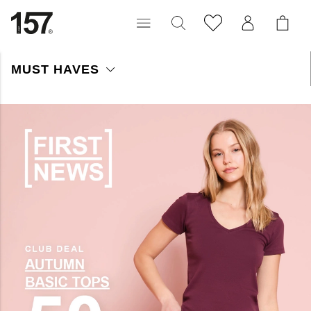
MUST HAVES
Shop Must Haves til dame – opdag lette og stilrene favoritter til
sæsonen. Perfekte styles, du vil bruge igen og igen.