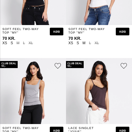
SOFT FEEL TWO-WAY
SOFT FEEL TWO-WAY
KØB
KØB
TOP "MY"
TOP "MY"
70 KR.
70 KR.
XS
S
M
L
XL
XS
S
M
L
XL
SOFT FEEL TWO-WAY
LACE SINGLET
KØB
KØB
TOP "MY"
"JOSIE"