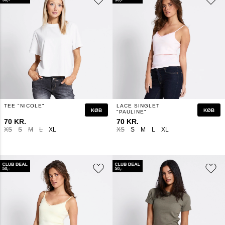
TEE "NICOLE"
LACE SINGLET
KØB
KØB
"PAULINE"
70 KR.
70 KR.
XS
S
M
L
XL
XS
S
M
L
XL