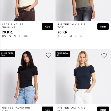
LACE SINGLET
RIB TEE "ALVIA RIB
KØB
KØB
"PAULINE"
TOP"
70 KR.
70 KR.
XS
S
M
L
XL
XS
S
M
L
XL
RIB TEE "ALVIA RIB
RIB TEE "ALVIA RIB
KØB
KØB
TOP"
TOP"