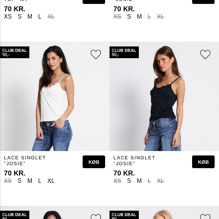
70 KR.
70 KR.
XS
S
M
L
XL
XS
S
M
L
XL
LACE SINGLET
LACE SINGLET
KØB
KØB
"JOSIE"
"JOSIE"
70 KR.
70 KR.
XS
S
M
L
XL
XS
S
M
L
XL