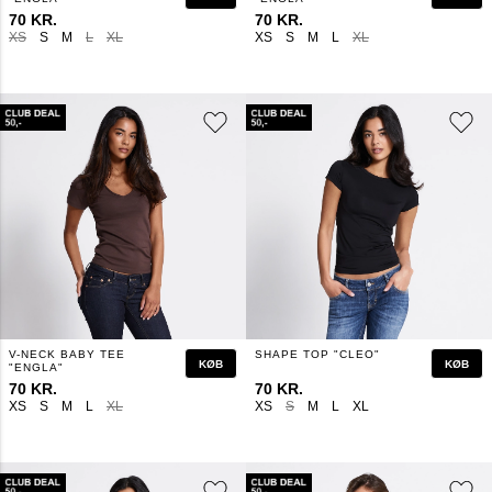
70 KR.
70 KR.
XS
S
M
L
XL
XS
S
M
L
XL
V-NECK BABY TEE
SHAPE TOP "CLEO"
KØB
KØB
"ENGLA"
70 KR.
70 KR.
XS
S
M
L
XL
XS
S
M
L
XL