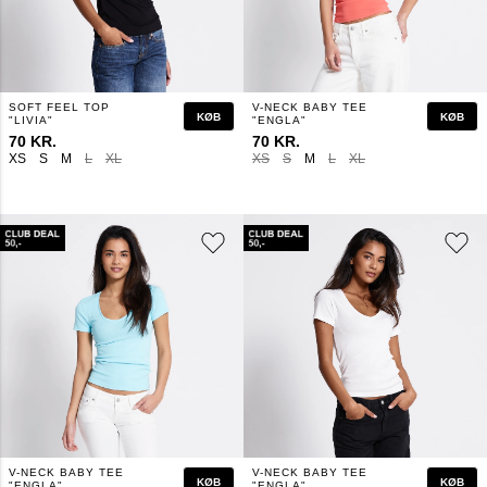
SOFT FEEL TOP
V-NECK BABY TEE
KØB
KØB
"LIVIA"
"ENGLA"
70 KR.
70 KR.
XS
S
M
L
XL
XS
S
M
L
XL
V-NECK BABY TEE
V-NECK BABY TEE
KØB
KØB
"ENGLA"
"ENGLA"