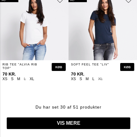
RIB TEE "ALVIA RIB
SOFT FEEL TEE "LIV"
KØB
KØB
TOP"
70 KR.
70 KR.
XS
S
M
L
XL
XS
S
M
L
XL
Du har set 30 af 51 produkter
VIS MERE