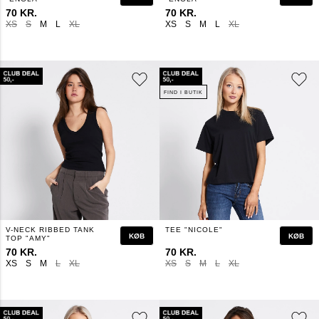
70 KR.
70 KR.
XS
S
M
L
XL
XS
S
M
L
XL
FIND I BUTIK
V-NECK RIBBED TANK
TEE "NICOLE"
KØB
KØB
TOP "AMY"
70 KR.
70 KR.
XS
S
M
L
XL
XS
S
M
L
XL