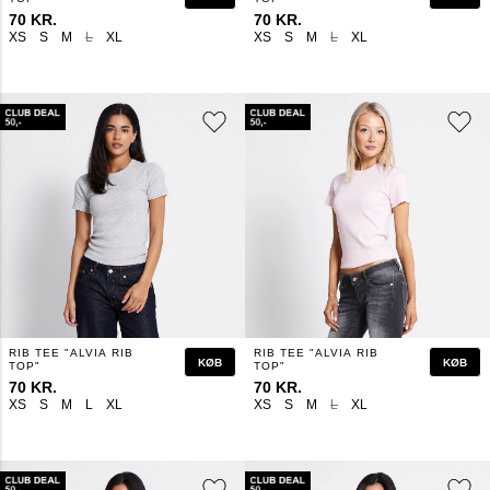
70 KR.
70 KR.
XS
S
M
L
XL
XS
S
M
L
XL
RIB TEE "ALVIA RIB
RIB TEE "ALVIA RIB
KØB
KØB
TOP"
TOP"
70 KR.
70 KR.
XS
S
M
L
XL
XS
S
M
L
XL