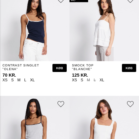
CONTRAST SINGLET
SMOCK TOP
KØB
KØB
"OLENA"
"BLANCHE"
70 KR.
125 KR.
XS
S
M
L
XL
XS
S
M
L
XL