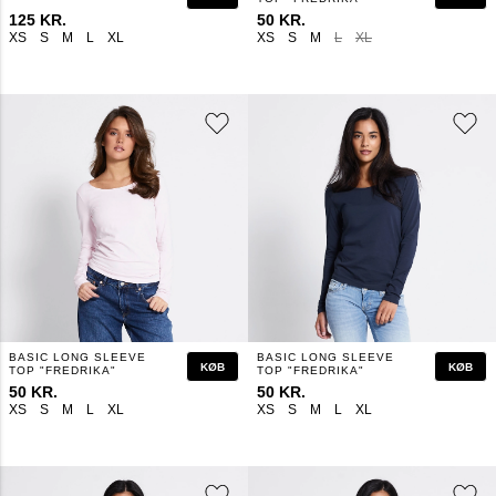
125 KR.
50 KR.
XS
S
M
L
XL
XS
S
M
L
XL
BASIC LONG SLEEVE
BASIC LONG SLEEVE
KØB
KØB
TOP "FREDRIKA"
TOP "FREDRIKA"
50 KR.
50 KR.
XS
S
M
L
XL
XS
S
M
L
XL