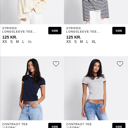
STRIPED
STRIPED
KØB
KØB
LONGSLEEVE-TEE
LONGSLEEVE-TEE
"AMMIE"
"AMMIE"
125 KR.
125 KR.
XS
S
M
L
XL
XS
S
M
L
XL
CONTRAST TEE
CONTRAST TEE
KØB
KØB
"LEORA"
"LEORA"