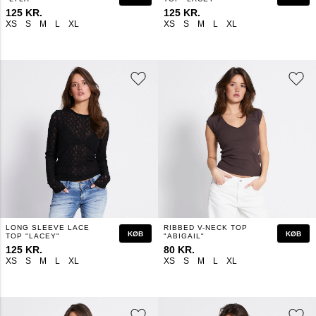
125 KR.
125 KR.
XS
S
M
L
XL
XS
S
M
L
XL
LONG SLEEVE LACE
RIBBED V-NECK TOP
KØB
KØB
TOP "LACEY"
"ABIGAIL"
125 KR.
80 KR.
XS
S
M
L
XL
XS
S
M
L
XL