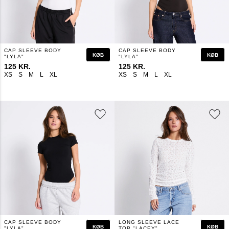
CAP SLEEVE BODY
CAP SLEEVE BODY
KØB
KØB
"LYLA"
"LYLA"
125 KR.
125 KR.
XS
S
M
L
XL
XS
S
M
L
XL
CAP SLEEVE BODY
LONG SLEEVE LACE
KØB
KØB
"LYLA"
TOP "LACEY"