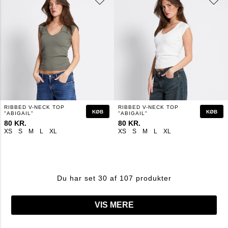
RIBBED V-NECK TOP
RIBBED V-NECK TOP
KØB
KØB
"ABIGAIL"
"ABIGAIL"
80 KR.
80 KR.
XS
S
M
L
XL
XS
S
M
L
XL
Du har set 30 af 107 produkter
VIS MERE