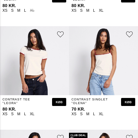
80 KR.
80 KR.
XS
S
M
L
XL
XS
S
M
L
XL
CONTRAST TEE
CONTRAST SINGLET
KØB
KØB
"LEORA"
"OLENA"
80 KR.
70 KR.
XS
S
M
L
XL
XS
S
M
L
XL