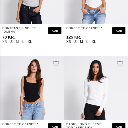
CONTRAST SINGLET
CORSET TOP "ANISE"
KØB
KØB
"OLENA"
70 KR.
125 KR.
XS
S
M
L
XL
XS
S
M
L
XL
CORSET TOP "ANISE"
BASIC LONG SLEEVE
KØB
KØB
TOP "FREDRIKA"