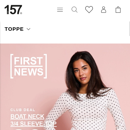
TOPPE
Opdag vores store udvalg af toppe – fra klassiske basis­modeller
til trendy nyheder til enhver stil og lejlighed. Uanset om du leder
efter en enkel hverdagstop eller noget mere pyntet til aftenen,
finder du det her!