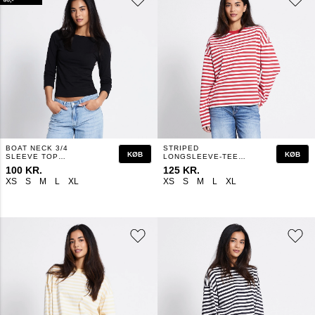
BOAT NECK 3/4
STRIPED
KØB
KØB
SLEEVE TOP
LONGSLEEVE-TEE
"DESIRE"
"AMMIE"
100 KR.
125 KR.
XS
S
M
L
XL
XS
S
M
L
XL