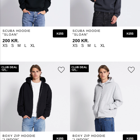
SCUBA HOODIE
SCUBA HOODIE
KØB
KØB
"SLOAN"
"SLOAN"
200 KR.
200 KR.
XS
S
M
L
XL
XS
S
M
L
XL
BOXY ZIP HOODIE
BOXY ZIP HOODIE
KØB
KØB
"LINDON"
"LINDON"