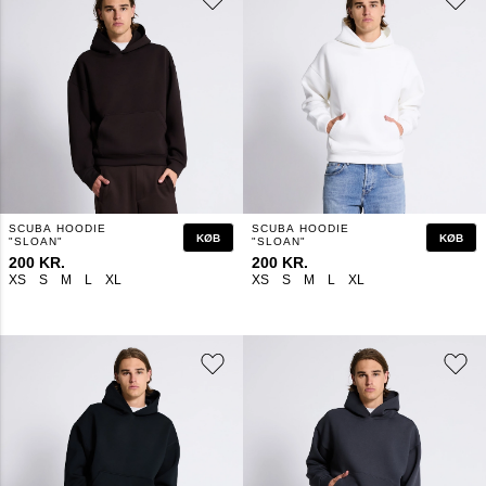
SCUBA HOODIE
SCUBA HOODIE
KØB
KØB
"SLOAN"
"SLOAN"
200 KR.
200 KR.
XS
S
M
L
XL
XS
S
M
L
XL