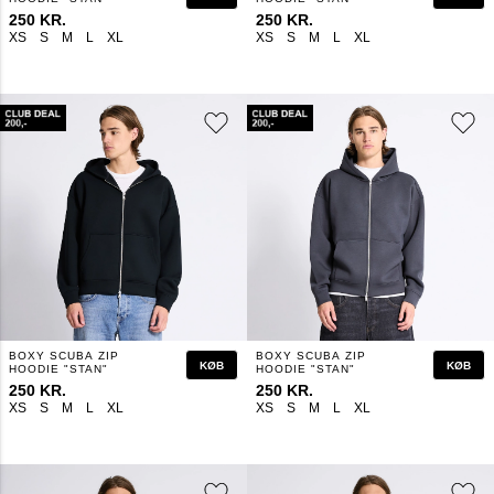
250 KR.
250 KR.
XS
S
M
L
XL
XS
S
M
L
XL
BOXY SCUBA ZIP
BOXY SCUBA ZIP
KØB
KØB
HOODIE "STAN"
HOODIE "STAN"
250 KR.
250 KR.
XS
S
M
L
XL
XS
S
M
L
XL