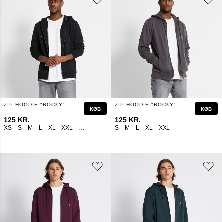
ZIP HOODIE "ROCKY"
ZIP HOODIE "ROCKY"
KØB
KØB
125 KR.
125 KR.
XS
S
M
L
XL
XXL
3 XL
4 XL
S
M
L
XL
XXL