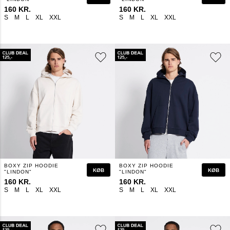
160 KR.
160 KR.
S
M
L
XL
XXL
S
M
L
XL
XXL
BOXY ZIP HOODIE
BOXY ZIP HOODIE
KØB
KØB
"LINDON"
"LINDON"
160 KR.
160 KR.
S
M
L
XL
XXL
S
M
L
XL
XXL