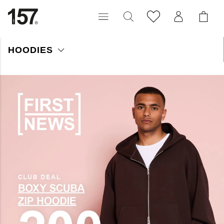
HOODIES
Oplev vores brede kollektion af enkle og komfortable hættetrøjer
til mænd. Vores forskellige modeller og designs tilbyder noget
for enhver smag. Fra klassiske og enkle designs til
sæsonbestemte mønstre og print.