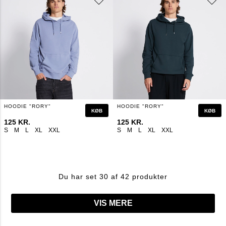
HOODIE "RORY"
HOODIE "RORY"
KØB
KØB
125 KR.
125 KR.
S
M
L
XL
XXL
S
M
L
XL
XXL
Du har set 30 af 42 produkter
VIS MERE