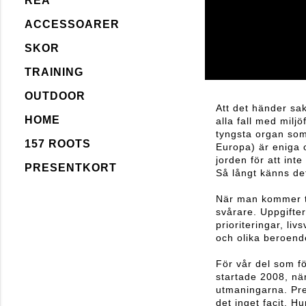
REA
ACCESSOARER
SKOR
TRAINING
OUTDOOR
Att det händer sak
HOME
alla fall med milj
tyngsta organ som
157 ROOTS
Europa) är eniga o
jorden för att inte
PRESENTKORT
Så långt känns det
När man kommer til
svårare. Uppgifter
prioriteringar, livs
och olika beroende
För vår del som f
startade 2008, när
utmaningarna. Prec
det inget facit. H