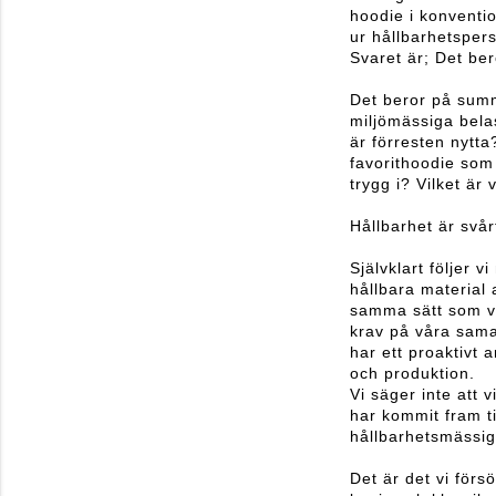
hoodie i konventio
ur hållbarhetsper
Svaret är; Det ber
Det beror på summ
miljömässiga bela
är förresten nytta
favorithoodie som
trygg i? Vilket är 
Hållbarhet är svår
Självklart följer
hållbara material 
samma sätt som vi 
krav på våra samar
har ett proaktivt 
och produktion.
Vi säger inte att v
har kommit fram ti
hållbarhetsmässi
Det är det vi för