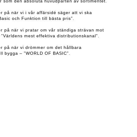
er som den absoluta huvudparten av sortimentet.
r på när vi i vår affärsidé säger att vi ska
asic och Funktion till bästa pris”.
er på när vi pratar om vår ständiga strävan mot
a ”Världens mest effektiva distributionskanal”.
ker på när vi drömmer om det hållbara
vill bygga – ”WORLD OF BASIC”.