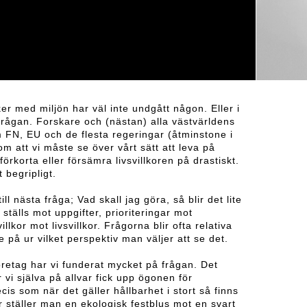
er med miljön har väl inte undgått någon. Eller i
öfrågan. Forskare och (nästan) alla västvärldens
 FN, EU och de flesta regeringar (åtminstone i
m att vi måste se över vårt sätt att leva på
 förkorta eller försämra livsvillkoren på drastiskt.
 begripligt.
l nästa fråga; Vad skall jag göra, så blir det lite
 ställs mot uppgifter, prioriteringar mot
villkor mot livsvillkor. Frågorna blir ofta relativa
 på ur vilket perspektiv man väljer att se det.
öretag har vi funderat mycket på frågan. Det
 vi själva på allvar fick upp ögonen för
is som när det gäller hållbarhet i stort så finns
ur ställer man en ekologisk festblus mot en svart