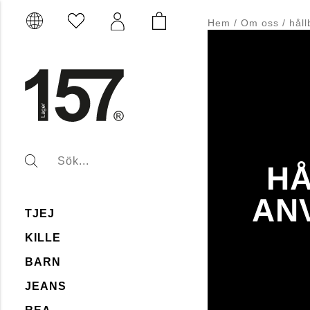
Hem
/
Om oss
/
håll
H
AN
TJEJ
KILLE
BARN
JEANS