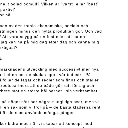
nellt odlad bomull? Vilken är ”värst” eller ”bäst”
spektiv?
or på.
an av den totala ekonomiska, sociala och
stningen minus den nytta produkten gör. Och vad
? Att vara snygg på en fest eller att ha en
 jag kan ha på mig dag efter dag och känna mig
viktigast?
t.
 vi marknadens utveckling med successivt mer nya
allt eftersom de skalas upp i vår industri. På
följer de lagar och regler som finns och ställer
betspartners att de både gör rätt för sig och
arbete mot en större hållbarhet i sin verksamhet
i på något sätt har några slutgiltiga svar, men vi
ll en sak som vi tror på – de bästa kläderna rent
gt är de som används många gånger.
söker bidra med när vi skapar ett koncept med