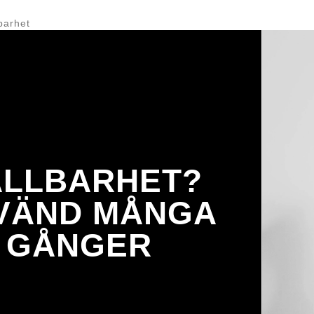
barhet
ÅLLBARHET?
VÄND MÅNGA
GÅNGER