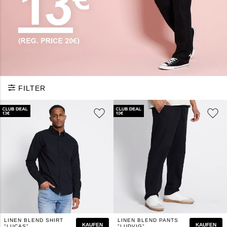
FILTER
LINEN BLEND SHIRT
LINEN BLEND PANTS
KAUFEN
KAUFEN
"LUCAS"
"LUDVIG"