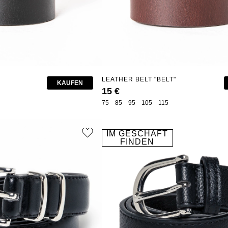
LEATHER BELT "BELT"
KAUFEN
15 €
75
85
95
105
115
IM GESCHÄFT
FINDEN