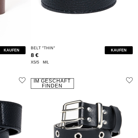
BELT "THIN"
KAUFEN
KAUFEN
8 €
XS/S
M/L
IM GESCHÄFT
FINDEN