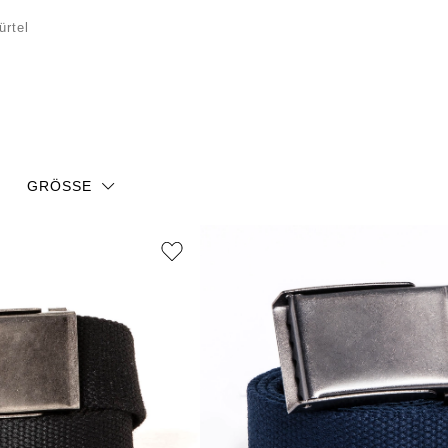
ürtel
reiswerten Gürtel aus echtem Leder und Textil!
en und Farben ist für jeden Anlass etwas dabei.
lebig, funktional und sorgen für eine perfekte
GRÖSSE
One size
75
85
105
115
XS/S
M/L
L/XL