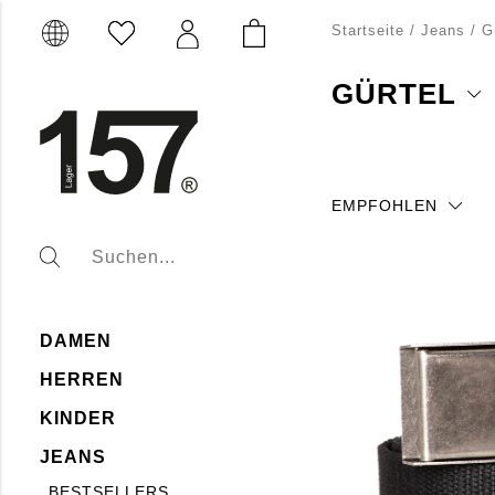
Startseite
/
Jeans
/
G
GÜRTEL
Entdecken Sie unsere p
Mit verschiedenen Stil
Unsere Gürtel sind lang
Passform.
EMPFOHLEN
DAMEN
HERREN
KINDER
JEANS
BESTSELLERS