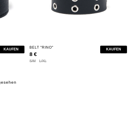
BELT "RINO"
KAUFEN
KAUFEN
8 €
S/M
L/XL
ngesehen