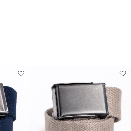
95
S/M