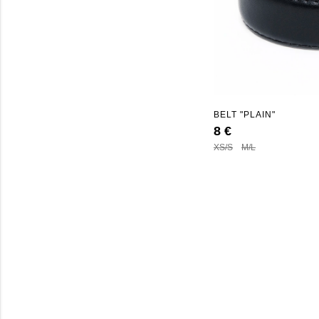
BELT "PLAIN"
8 €
XS/S
M/L