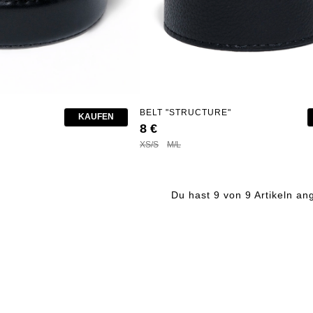
BELT "STRUCTURE"
KAUFEN
8 €
XS/S
M/L
Du hast 9 von 9 Artikeln a