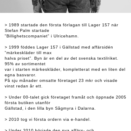
> 1989 startade den första förlagan till Lager 157 när
Stefan Palm startade
”Billighetscompaniet” i Ulricehamn.
> 1999 föddes Lager 157 i Gällstad med affärsidén
”märkeskläder till max
halva priset”. Byn är en del av det svenska textilriket.
95% av sortimentet
var i starten märkeskläder, kompletterat med en liten del
egna basvaror.
På sju månader omsatte företaget 23 mkr och visade
vinst redan år ett.
> Under 00-talet gick företaget framåt och öppnade 2005
första butiken utanför
Gällstad, i den lilla byn Sågmyra i Dalarna.
> 2010 tog vi första ordern via e-handel.
> Under 2010 började den nya affärs- och