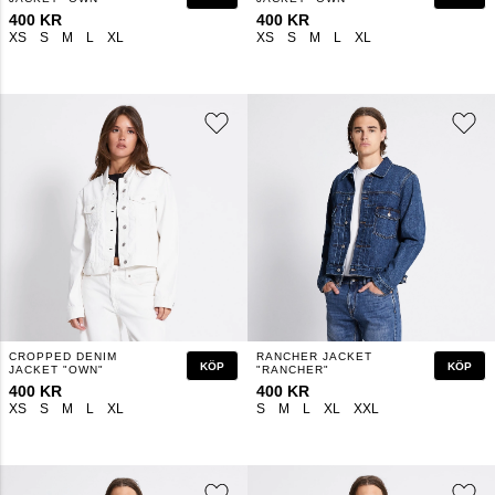
400 KR
400 KR
XS
S
M
L
XL
XS
S
M
L
XL
CROPPED DENIM
RANCHER JACKET
KÖP
KÖP
JACKET "OWN"
"RANCHER"
400 KR
400 KR
XS
S
M
L
XL
S
M
L
XL
XXL