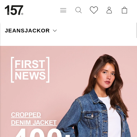
JEANSJACKOR
Upptäck vår breda kollektion av jeansjackor för tjejer, killar och
barn. Vi erbjuder olika modeller och tvättar som passar alla
smaker och åldrar. Våra jeansjackor är tillverkade av
högkvalitativ denim och erbjuder både trendiga och klassiska
stilar.