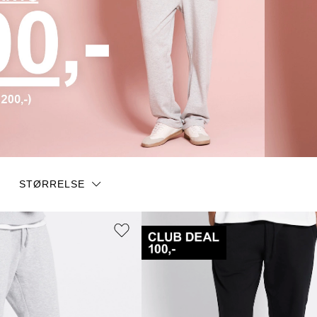
STØRRELSE
XS
S
S
M
L
L
XXL
3 XL
4 XL
41-45