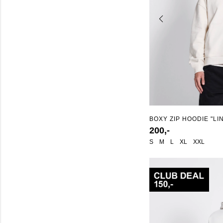
BOXY ZIP HOODIE "LI
200,-
S
M
L
XL
XXL