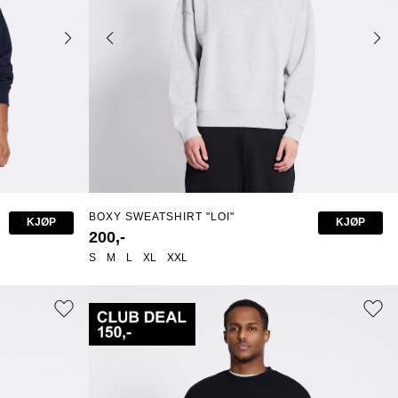
BOXY SWEATSHIRT "LOI"
KJØP
KJØP
200,-
S
M
L
XL
XXL