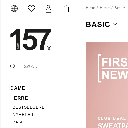
Hjem
/
Herre
/
Basic
BASIC
Basisklær består av h
mange ulike anledninge
motetrendene. Undertøy
eksempler på basisklæ
DAME
HERRE
BESTSELGERE
NYHETER
BASIC