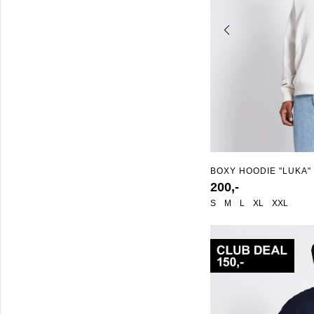
BOXY HOODIE "LUKA"
200,-
S
M
L
XL
XXL