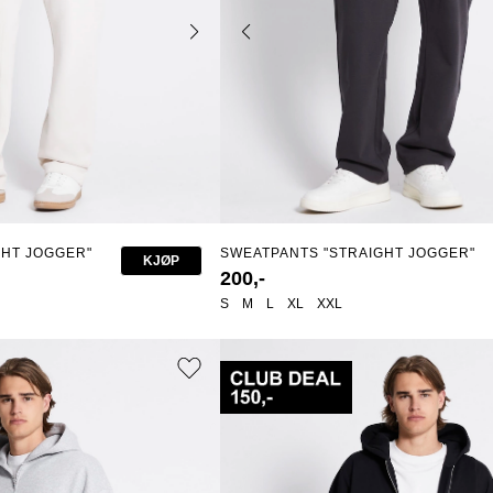
GHT JOGGER"
SWEATPANTS "STRAIGHT JOGGER"
KJØP
200,-
S
M
L
XL
XXL