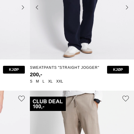
SWEATPANTS "STRAIGHT JOGGER"
KJØP
KJØP
200,-
S
M
L
XL
XXL