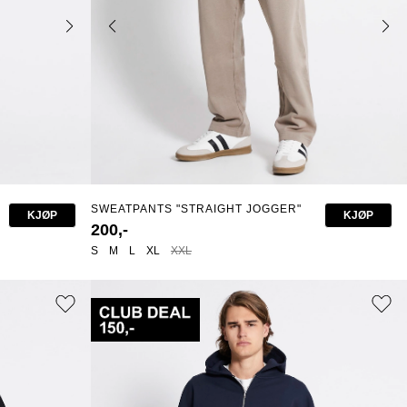
SWEATPANTS "STRAIGHT JOGGER"
KJØP
KJØP
200,-
S
M
L
XL
XXL