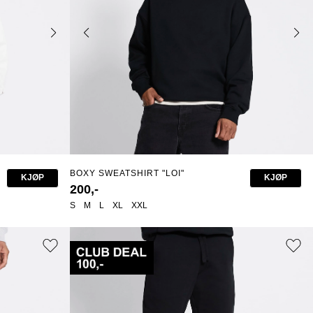
BOXY SWEATSHIRT "LOI"
KJØP
KJØP
200,-
S
M
L
XL
XXL