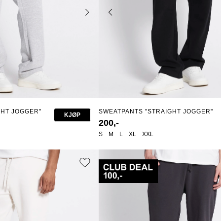
GHT JOGGER"
SWEATPANTS "STRAIGHT JOGGER"
KJØP
200,-
S
M
L
XL
XXL