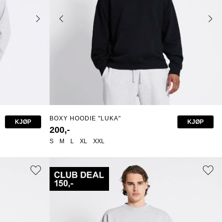
BOXY HOODIE "LUKA"
KJØP
KJØP
200,-
S
M
L
XL
XXL