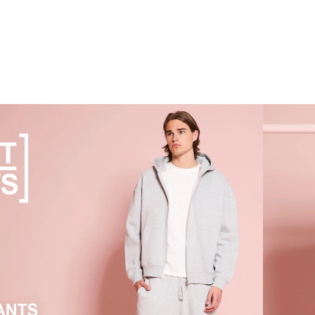
verdagsplagg som kan brukes mange ganger til
r – og som ikke er avhengig av de aktuelle
 som boksershorts, truser og sokker er gode
r.