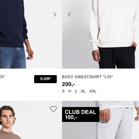
OI"
BOXY SWEATSHIRT "LOI"
KJØP
200,-
S
M
L
XL
XXL