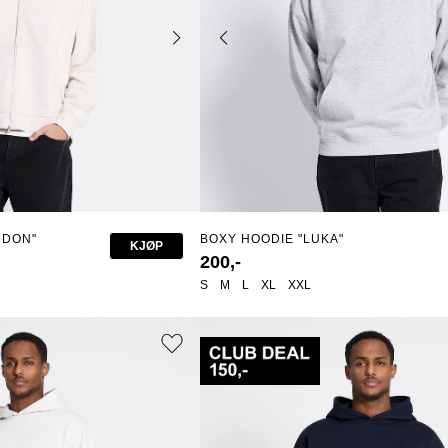
NDON"
BOXY HOODIE "LUKA"
KJØP
200,-
S
M
L
XL
XXL