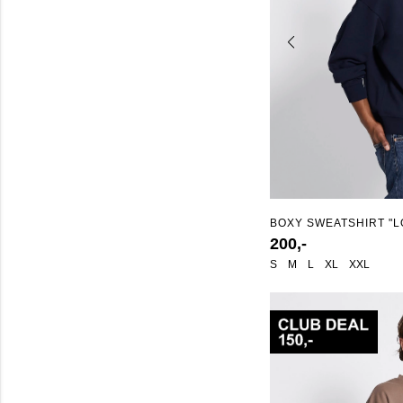
BOXY SWEATSHIRT "L
200,-
S
M
L
XL
XXL