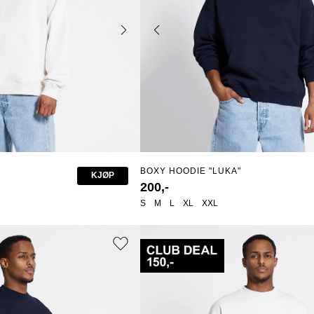
BOXY HOODIE "LUKA"
KJØP
200,-
S
M
L
XL
XXL