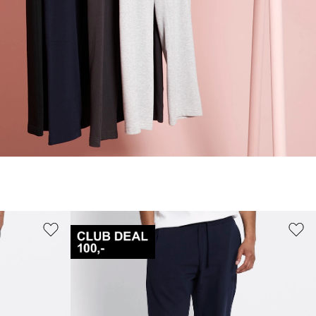
M
XL
36-40