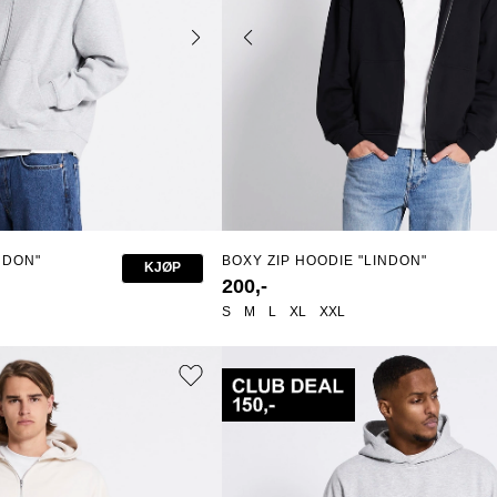
NDON"
BOXY ZIP HOODIE "LINDON"
KJØP
200,-
S
M
L
XL
XXL