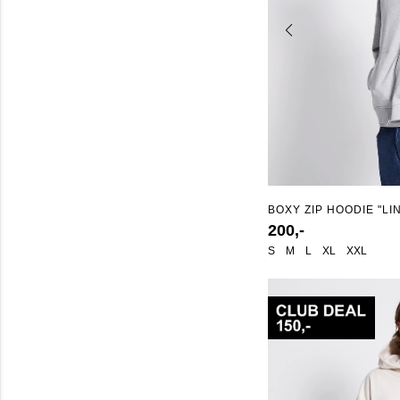
BOXY ZIP HOODIE "LI
200,-
S
M
L
XL
XXL