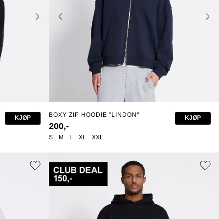
BOXY ZIP HOODIE "LINDON"
KJØP
KJØP
200,-
S
M
L
XL
XXL