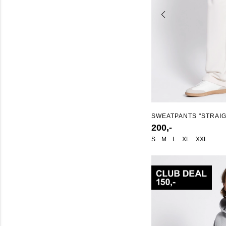
SWEATPANTS "STRAI
200,-
S
M
L
XL
XXL